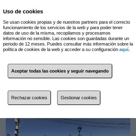
Select Language
▼
Uso de cookies
Se usan cookies propias y de nuestros partners para el correcto
funcionamiento de los servicios de la web y para poder tener
datos de uso de la misma, recopilamos y procesamos
información no sensible. Las cookies son guardadas durante un
periodo de 12 meses. Puedes consultar más información sobre la
1
Inmuebles
Villamiel de Toledo
política de cookies de la web y acceder a su configuración
aquí
.
(Toledo)
Aceptar todas las cookies y seguir navegando
Lista
Mapa
Filtros
más reciente
Rechazar cookies
Gestionar cookies
más reciente
Menos reciente
Baratos
Caros